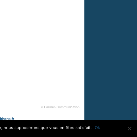
© Farman Communication
thans.fr
te, nous supposerons que vous en êtes satisfait.
Ok