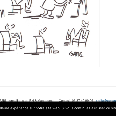
HANS
, consultante en RH & Management - Contact : 06 87 40 99 06 -
stella@consul
lleure expérience sur notre site web. Si vous continuez à utiliser ce si