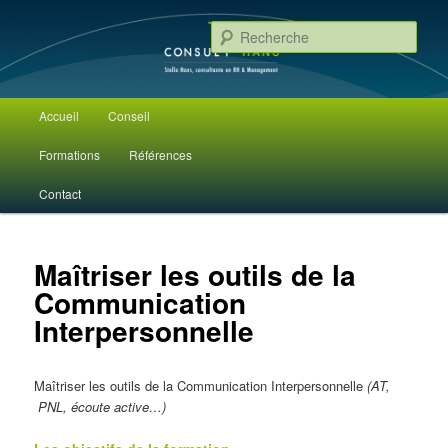
Stella Hans, consultante en RH & Management
Rech
Consult'Hans
Menu principal
Accueil
Conseil
Aller au contenu principal
Aller au contenu secondaire
Formations
Références
Contact
Maîtriser les outils de la
Communication
Interpersonnelle
Maîtriser les outils de la Communication Interpersonnelle
(AT,
PNL, écoute active…)